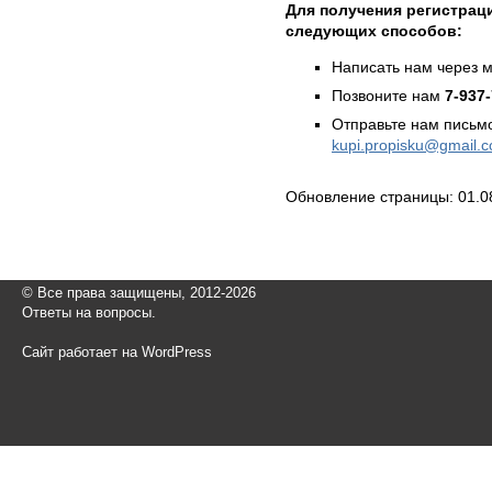
Для получения регистрац
следующих способов:
Написать нам через 
Позвоните нам
7-937
Отправьте нам письмо
kupi.propisku@gmail.
Обновление страницы: 01.0
© Все права защищены, 2012-2026
Ответы на вопросы.
Сайт работает на WordPress