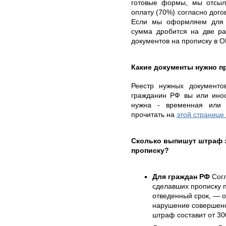
готовые формы, мы отсыл
оплату (70%) согласно дого
Если мы оформляем для в
сумма дробится на две ра
документов на прописку в 
Какие документы нужно п
Реестр нужных документов
гражданин РФ вы или инос
нужна - временная или 
прочитать на
этой странице
Сколько выпишут штраф 
прописку?
Для граждан РФ
Согл
сделавших прописку п
отведенный срок, — о
нарушение совершено
штраф составит от 30